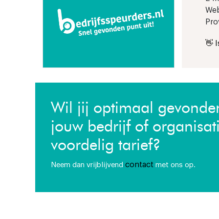
Web
Pro
👋 
Wil jij optimaal gevond
jouw bedrijf of organisat
voordelig tarief?
contact
Neem dan vrijblijvend
met ons op.