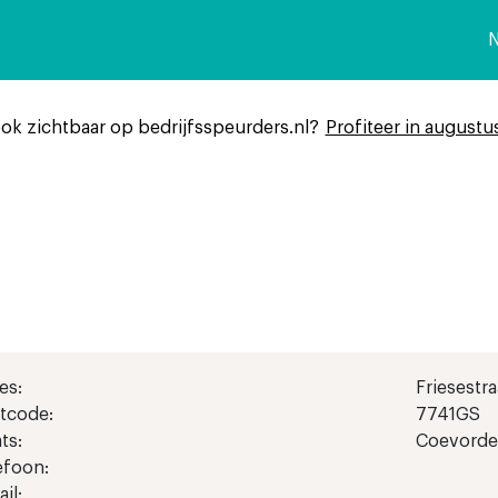
n
ook zichtbaar op bedrijfsspeurders.nl?
Profiteer in augustu
es:
Friesestra
tcode:
7741GS
ts:
Coevord
efoon:
il: