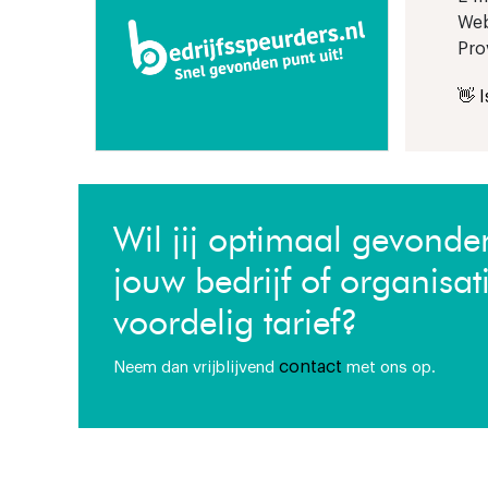
Web
Pro
👋 
Wil jij optimaal gevond
jouw bedrijf of organisat
voordelig tarief?
contact
Neem dan vrijblijvend
met ons op.