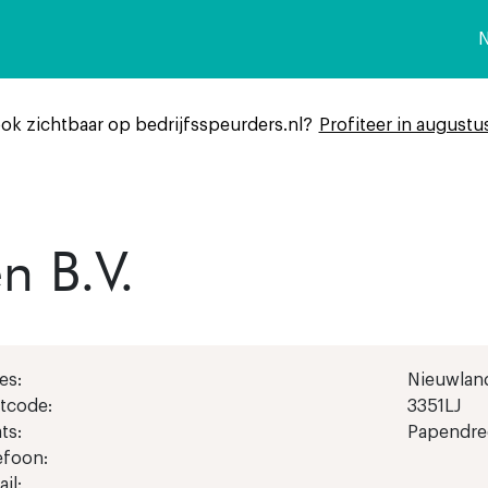
n
ook zichtbaar op bedrijfsspeurders.nl?
Profiteer in augustu
n B.V.
es:
Nieuwlan
tcode:
3351LJ
ts:
Papendre
efoon:
il: