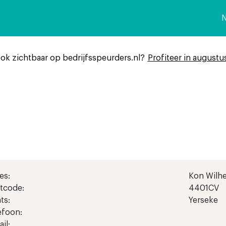
n
ook zichtbaar op bedrijfsspeurders.nl?
Profiteer in augustu
es:
Kon Wilhe
tcode:
4401CV
ts:
Yerseke
efoon:
il: