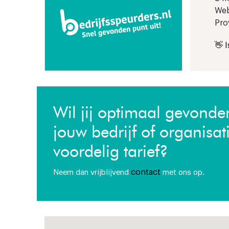
Web
Pro
👋 
Wil jij optimaal gevond
jouw bedrijf of organisat
voordelig tarief?
contact
Neem dan vrijblijvend
met ons op.