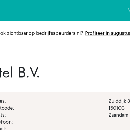
n
ook zichtbaar op bedrijfsspeurders.nl?
Profiteer in augustu
el B.V.
es:
Zuiddijk 
tcode:
1501CC
ts:
Zaandam
efoon:
il: