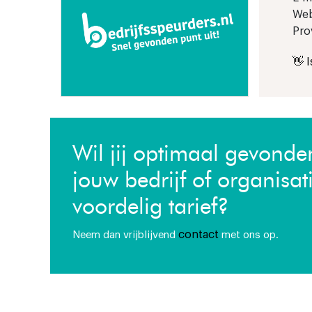
Web
Pro
👋 
Wil jij optimaal gevond
jouw bedrijf of organisat
voordelig tarief?
contact
Neem dan vrijblijvend
met ons op.