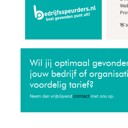
Web
Pro
👋 
Wil jij optimaal gevond
jouw bedrijf of organisat
voordelig tarief?
contact
Neem dan vrijblijvend
met ons op.