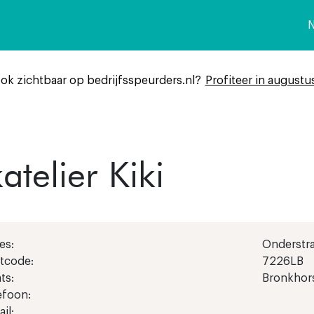
n
ook zichtbaar op bedrijfsspeurders.nl?
Profiteer in augustu
telier Kiki
es:
Onderstra
tcode:
7226LB
ts:
Bronkhor
efoon:
il: