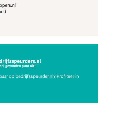
ppers.nl
and
tbaar op bedrijfsspeurder.nl?
Profiteer in