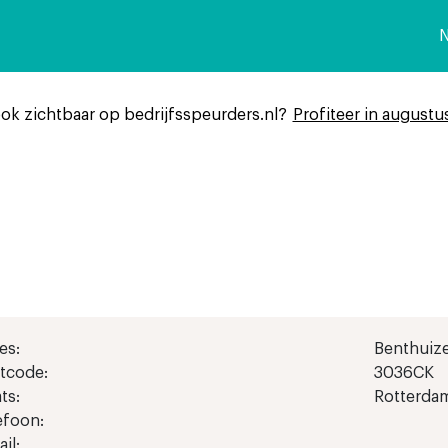
n
ook zichtbaar op bedrijfsspeurders.nl?
Profiteer in augustu
es:
Benthuize
tcode:
3036CK
ts:
Rotterda
efoon:
il: