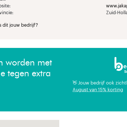
site:
www.jaka
vincie:
Zuid-Holl
Is dit jouw bedrijf?
en worden met
ie tegen extra
👋 Jouw bedrijf ook zich
August van 15% korting