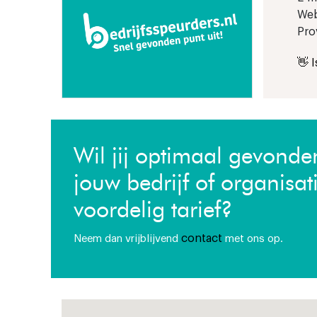
Web
Pro
👋 
Wil jij optimaal gevond
jouw bedrijf of organisat
voordelig tarief?
contact
Neem dan vrijblijvend
met ons op.